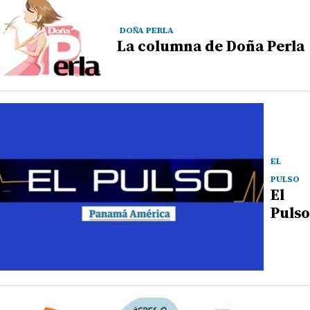
DOÑA PERLA
La columna de Doña Perla
EL
PULSO
El
Pulso