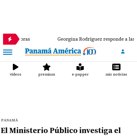
oras
Georgina Rodríguez responde a las críticas s
videos
premium
e-papper
mis noticias
PANAMÁ
El Ministerio Público investiga el