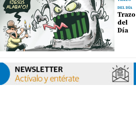
DEL DÍA
Trazo
del
Día