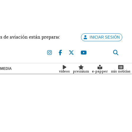
 están preparados para ejercer la docencia
Aduanas
INICIAR SESIÓN
IMEDIA
videos
premium
e-papper
mis noticias