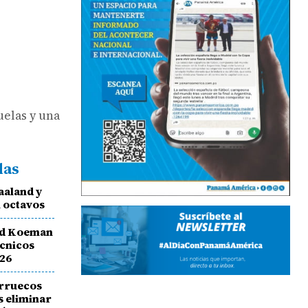
uelas y una
das
aaland y
n octavos
ald Koeman
écnicos
026
arruecos
as eliminar