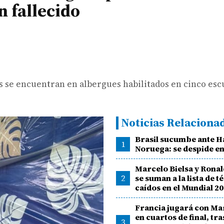
n fallecido
 se encuentran en albergues habilitados en cinco esc
Noticias Relaciona
Brasil sucumbe ante H
1
Noruega: se despide e
Marcelo Bielsa y Ron
2
se suman a la lista de t
caídos en el Mundial 2
Francia jugará con M
en cuartos de final, tr
3