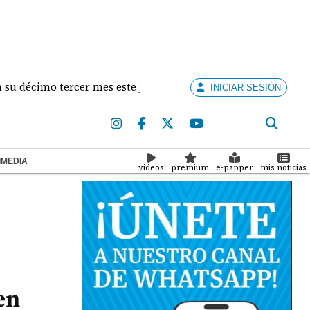
imo tercer mes este jueves
Entidades no bancarias
INICIAR SESIÓN
IMEDIA
videos
premium
e-papper
mis noticias
en