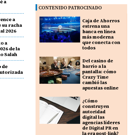
é a
CONTENIDO PATROCINADO
vence a
Caja de Ahorros
 su racha
estrena una
ial 2026
banca en línea
más moderna
que conecta con
to a
todos
026 de la
o Salah
Del casino de
o de
barrio a la
pantalla: cómo
autorizada
Crazy Time
cambió las
apuestas online
¿Cómo
construyen
autoridad
digital las
agencias líderes
de Digital PR en
la era post-link?