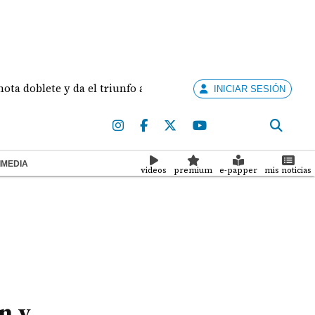
 y da el triunfo a la Universidad Católica
Condenan
INICIAR SESIÓN
IMEDIA
videos
premium
e-papper
mis noticias
n y