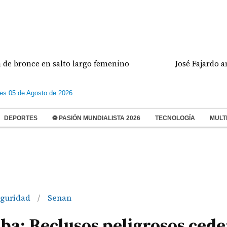
en salto largo femenino
José Fajardo anota doblete
les 05 de Agosto de 2026
DEPORTES
⚽ PASIÓN MUNDIALISTA 2026
TECNOLOGÍA
MULT
guridad
Senan
/
iba: Reclusos peligrosos cede