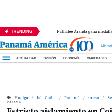
Concacaf
Nathalee Aranda gana medalla de bronce 
TRENDING
Mierco
ACTUALIDAD
OPINIÓN
ECONOMÍA
VARIEDADES
Huelga
Isla Coiba
Panamá
preso
Se
/
/
/
/
PANAMÁ
Estricto aislamiento en Co