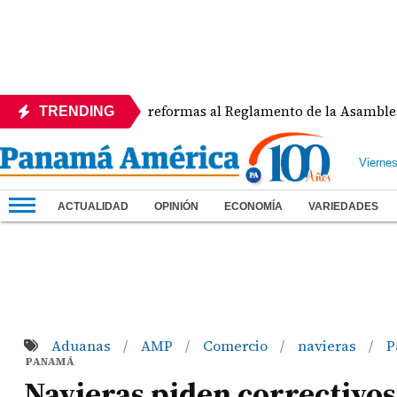
 rechaza reformas al Reglamento de la Asamblea por asignar 
TRENDING
Vierne
ACTUALIDAD
OPINIÓN
ECONOMÍA
VARIEDADES
Aduanas
AMP
Comercio
navieras
P
/
/
/
/
PANAMÁ
Navieras piden correctivos