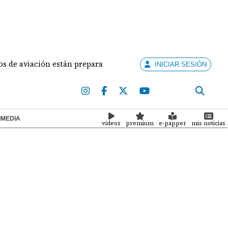
n están preparados para ejercer la docencia
Aduana
INICIAR SESIÓN
IMEDIA
videos
premium
e-papper
mis noticias