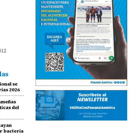
812
das
ional se
rias 2026
nameñas
ticas del
hayan
r bacteria