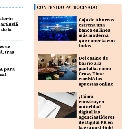
CONTENIDO PATROCINADO
sterio
Caja de Ahorros
artinelli
estrena una
 de la
banca en línea
más moderna
que conecta con
todos
es se
á, tras
Del casino de
barrio a la
pantalla: cómo
IA para
Crazy Time
cal
cambió las
apuestas online
¿Cómo
construyen
autoridad
digital las
agencias líderes
de Digital PR en
la era post-link?