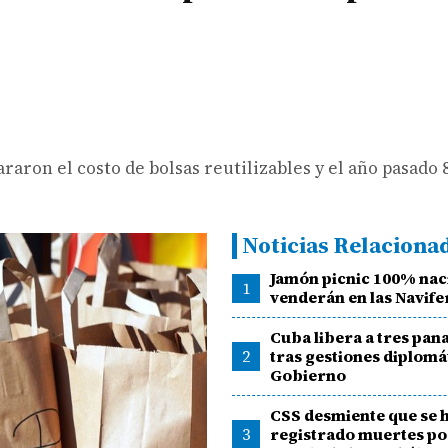
aron el costo de bolsas reutilizables y el año pasado 
Noticias Relaciona
Jamón picnic 100% nac
1
venderán en las Navife
Cuba libera a tres pa
2
tras gestiones diplomá
Gobierno
CSS desmiente que se 
3
registrado muertes po