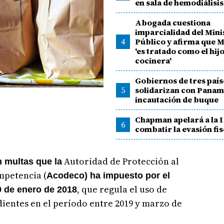
en sala de hemodiálisis
Abogada cuestiona
imparcialidad del Mini
4
Público y afirma que M
'es tratado como el hijo
cocinera'
Gobiernos de tres país
5
solidarizan con Panam
incautación de buque
Chapman apelará a la 
6
combatir la evasión fis
Autoridad de Protección al
n multas que la
mpetencia (
Acodeco) ha impuesto por el
, que regula el uso de
9 de enero de 2018
ientes en el período entre 2019 y marzo de