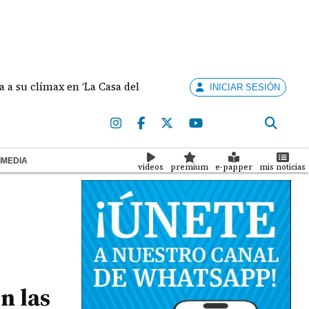
límax en ‘La Casa del Dragón’
Minsa confirma cuatr
INICIAR SESIÓN
IMEDIA
videos
premium
e-papper
mis noticias
n las