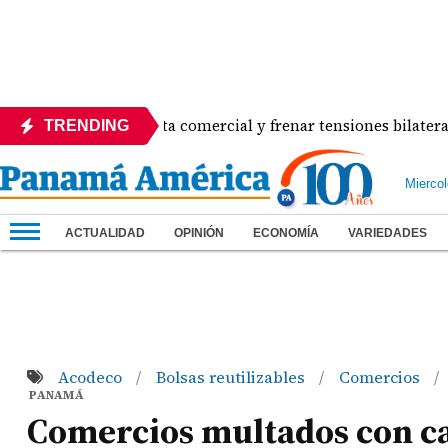
destrabar disputa comercial y frenar tensiones bilaterales co
TRENDING
Mierco
ACTUALIDAD
OPINIÓN
ECONOMÍA
VARIEDADES
Acodeco
Bolsas reutilizables
Comercios
/
/
/
PANAMÁ
Comercios multados con ca