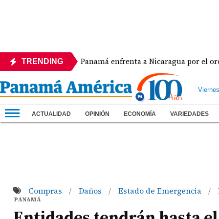
ra
Panamá enfrenta a Nicaragua por el oro en el bé
TRENDING
Vierne
ACTUALIDAD
OPINIÓN
ECONOMÍA
VARIEDADES
Compras
Daños
Estado de Emergencia
/
/
/
PANAMÁ
Entidades tendrán hasta el