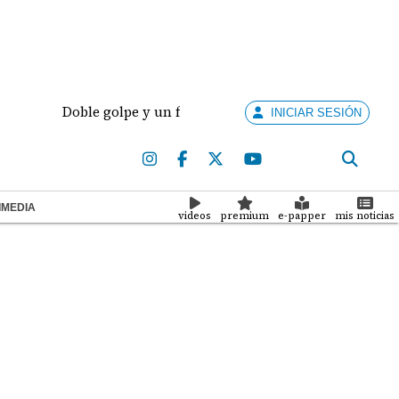
Doble golpe y un futuro por revisar
Meduca activa
INICIAR SESIÓN
IMEDIA
videos
premium
e-papper
mis noticias