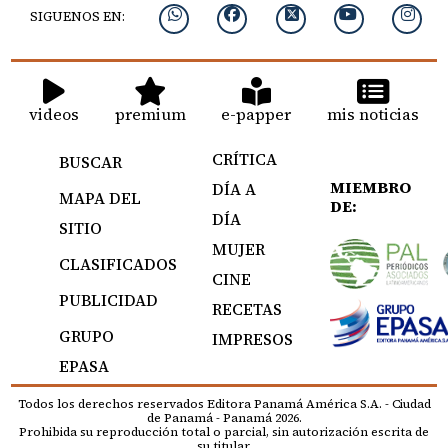
SIGUENOS EN:
videos
premium
e-papper
mis noticias
CRÍTICA
BUSCAR
MIEMBRO
DÍA A
MAPA DEL
DE:
DÍA
SITIO
MUJER
CLASIFICADOS
CINE
PUBLICIDAD
RECETAS
GRUPO
IMPRESOS
EPASA
Todos los derechos reservados Editora Panamá América S.A. - Ciudad
de Panamá - Panamá 2026.
Prohibida su reproducción total o parcial, sin autorización escrita de
su titular.