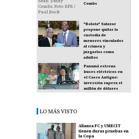
Combs
"Bolota" Salazar
propone quitar la
custodia de
menores vinculados
al crimen y
juzgarlos como
adultos
Panamá estrena
buses eléctricos en
el Casco Antiguo:
inversión supera el
millón de dólares
LO MÁS VISTO
Alianza FC y UMECIT
tienen duras pruebas en
la Copa