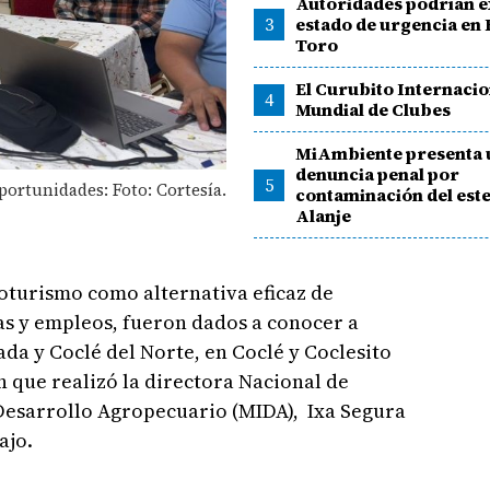
Autoridades podrían 
3
estado de urgencia en 
Toro
El Curubito Internacio
4
Mundial de Clubes
MiAmbiente presenta 
denuncia penal por
5
portunidades: Foto: Cortesía.
contaminación del est
Alanje
roturismo como alternativa eficaz de
as y empleos, fueron dados a conocer a
ada y Coclé del Norte, en Coclé y Coclesito
 que realizó la directora Nacional de
Desarrollo Agropecuario (MIDA), Ixa Segura
ajo.