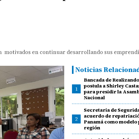
on motivados en continuar desarrollando sus emprend
Noticias Relaciona
Bancada de Realizand
postula a Shirley Cast
1
para presidir la Asam
Nacional
Secretaria de Segurid
acuerdo de repatriaci
2
Panamá como modelo p
región