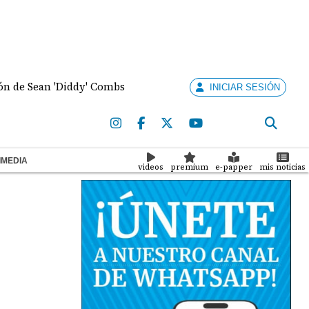
Sean 'Diddy' Combs
"Bolota" Salazar propone quitar
INICIAR SESIÓN
IMEDIA
videos
premium
e-papper
mis noticias