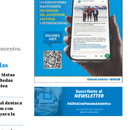
imientos.
das
o Metas
añedas
blea
ad destaca
ón con
ara la