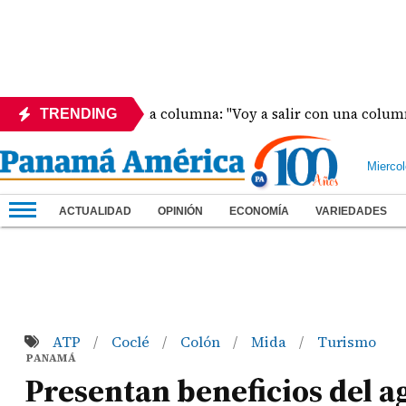
erá operado de la columna: "Voy a salir con una columna bión
TRENDING
Mierco
ACTUALIDAD
OPINIÓN
ECONOMÍA
VARIEDADES
ATP
Coclé
Colón
Mida
Turismo
/
/
/
/
PANAMÁ
Presentan beneficios del 