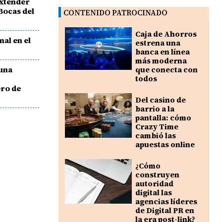
extender
Bocas del
CONTENIDO PATROCINADO
Caja de Ahorros
nal en el
estrena una
banca en línea
más moderna
una
que conecta con
todos
ero de
Del casino de
barrio a la
pantalla: cómo
Crazy Time
cambió las
apuestas online
¿Cómo
construyen
autoridad
digital las
agencias líderes
de Digital PR en
la era post-link?