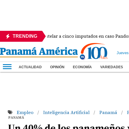
 de medida cautelar a cinco imputados en caso Pandora
TRENDING
Jueves
ACTUALIDAD
OPINIÓN
ECONOMÍA
VARIEDADES
Empleo
Inteligencia Artificial
Panamá
/
/
/
PANAMÁ
Un 40% de los panameños y