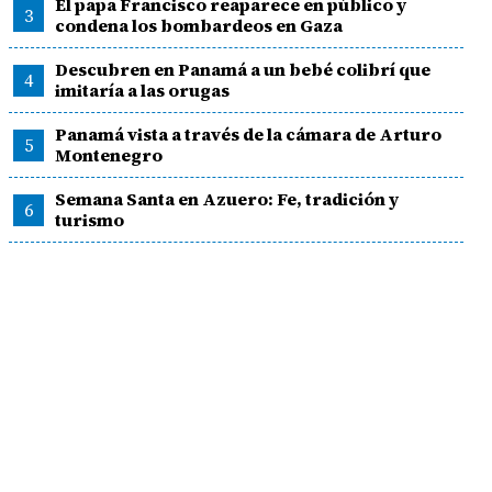
El papa Francisco reaparece en público y
3
condena los bombardeos en Gaza
Descubren en Panamá a un bebé colibrí que
4
imitaría a las orugas
Panamá vista a través de la cámara de Arturo
5
Montenegro
Semana Santa en Azuero: Fe, tradición y
6
turismo