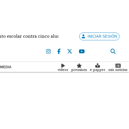
olar contra cinco alumnas
Diego De Obaldía y Maf
INICIAR SESIÓN
IMEDIA
videos
premium
e-papper
mis noticias