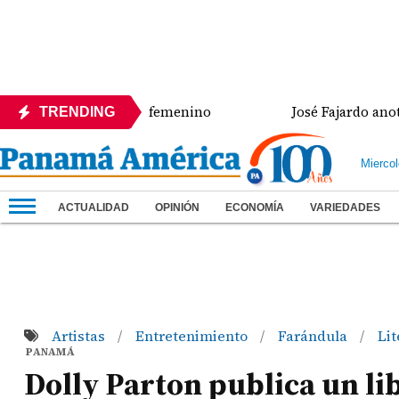
e en salto largo femenino
José Fajardo anota doble
TRENDING
Mierco
ACTUALIDAD
OPINIÓN
ECONOMÍA
VARIEDADES
Artistas
Entretenimiento
Farándula
Li
/
/
/
PANAMÁ
Dolly Parton publica un lib