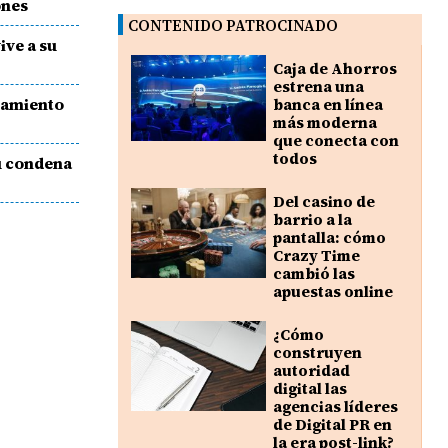
ones
CONTENIDO PATROCINADO
ive a su
Caja de Ahorros
estrena una
tamiento
banca en línea
más moderna
que conecta con
todos
Su condena
Del casino de
barrio a la
pantalla: cómo
Crazy Time
cambió las
apuestas online
¿Cómo
construyen
autoridad
digital las
agencias líderes
de Digital PR en
la era post-link?