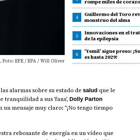
rompe miles de coraz
Guillermo del Toro rev
4
monstruo del alma
Innovaciones en el tra
5
de la epilepsia
‘Yemil’ sigue preso: ¡
6
es hasta 2029!
Foto: EFE / EPA / Will Oliver
 las alarmas sobre su estado de
que le
salud
 tranquilidad a sus 'fans',
Dolly Parton
on un mensaje muy claro: "¡No tengo tiempo
uestra rebosante de energía en un vídeo que