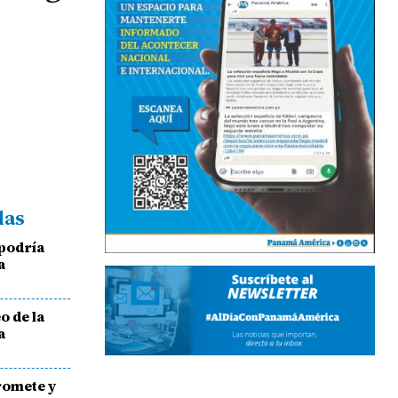
das
podría
a
o de la
a
romete y