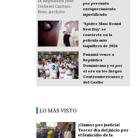
por presunto
enriquecimiento
injustificado
‘Spider-Man: Brand
New Day’ se
convierte en la
película más
taquillera de 2026
Panamá vence a
República
Dominicana y va por
el oro en los Juegos
Centroamericanos y
del Caribe
LO MÁS VISTO
¡Clamor por justicia!
Tercer día del juicio por
el femicidio de la