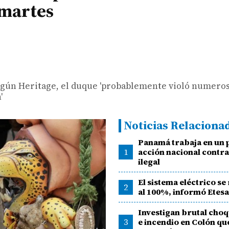
 martes
egún Heritage, el duque 'probablemente violó numeros
'
Noticias Relaciona
Panamá trabaja en un 
1
acción nacional contra
ilegal
El sistema eléctrico s
2
al 100%, informó Etes
Investigan brutal choq
3
e incendio en Colón qu