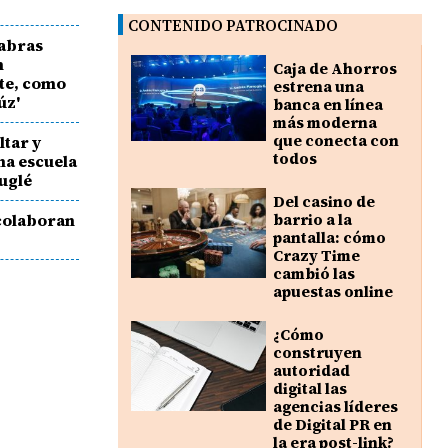
CONTENIDO PATROCINADO
labras
n
Caja de Ahorros
te, como
estrena una
úz'
banca en línea
más moderna
que conecta con
ltar y
todos
una escuela
uglé
Del casino de
colaboran
barrio a la
pantalla: cómo
Crazy Time
cambió las
apuestas online
¿Cómo
construyen
autoridad
digital las
agencias líderes
de Digital PR en
la era post-link?