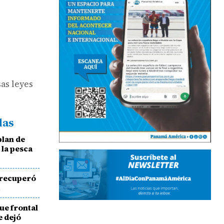
as leyes
das
plan de
 la pesca
e recuperó
a
ue frontal
e dejó