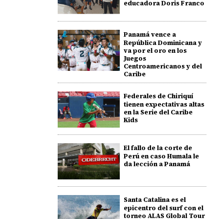
educadora Doris Franco
Panamá vence a
República Dominicana y
va por el oro en los
Juegos
Centroamericanos y del
Caribe
Federales de Chiriquí
tienen expectativas altas
en la Serie del Caribe
Kids
El fallo de la corte de
Perú en caso Humala le
da lección a Panamá
Santa Catalina es el
epicentro del surf con el
torneo ALAS Global Tour