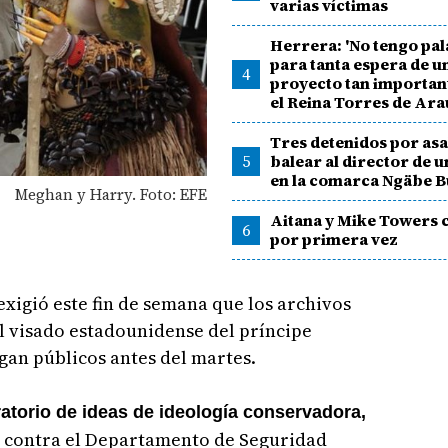
varias víctimas
Herrera: 'No tengo pa
para tanta espera de u
4
proyecto tan importan
el Reina Torres de Ara
Tres detenidos por asa
5
balear al director de 
en la comarca Ngäbe B
Meghan y Harry. Foto: EFE
Aitana y Mike Towers 
6
por primera vez
igió este fin de semana que los archivos
el visado estadounidense del príncipe
gan públicos antes del martes.
ratorio de ideas de ideología conservadora,
 contra el Departamento de Seguridad