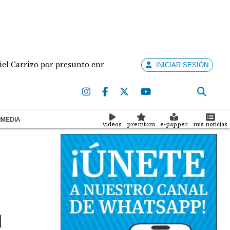
rrizo por presunto enriquecimiento injustificado
‘S
INICIAR SESIÓN
IMEDIA
videos
premium
e-papper
mis noticias
l