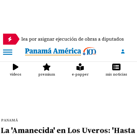
or asignar ejecución de obras a diputados
Pilotos
videos
premium
e-papper
mis noticias
PANAMÁ
La 'Amanecida' en Los Uveros: 'Hasta