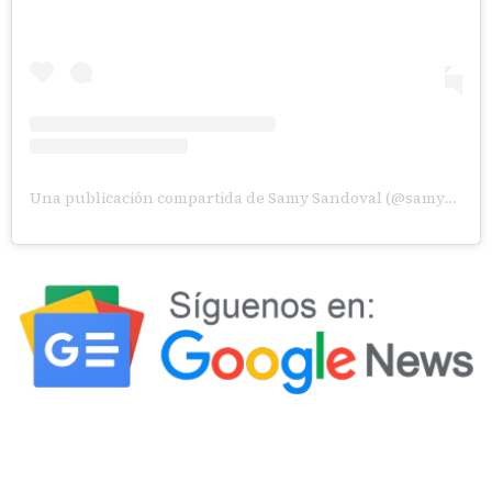
Una publicación compartida de Samy Sandoval (@samysandovals)