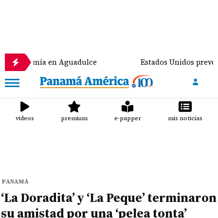
omía en Aguadulce
Estados Unidos prevé destinar 1
videos
premium
e-papper
mis noticias
PANAMÁ
‘La Doradita’ y ‘La Peque’ terminaron
su amistad por una ‘pelea tonta’