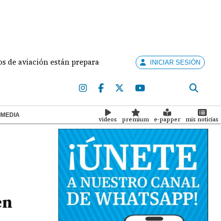
viación están preparados para ejercer la docencia
A
INICIAR SESIÓN
IMEDIA
videos
premium
e-papper
mis noticias
en