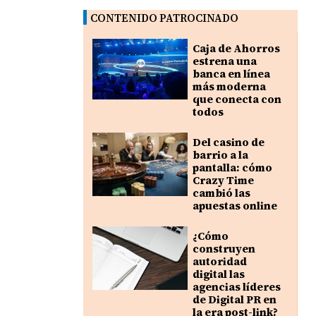
CONTENIDO PATROCINADO
Caja de Ahorros
estrena una
banca en línea
más moderna
que conecta con
todos
Del casino de
barrio a la
pantalla: cómo
Crazy Time
cambió las
apuestas online
¿Cómo
construyen
autoridad
digital las
agencias líderes
de Digital PR en
la era post-link?