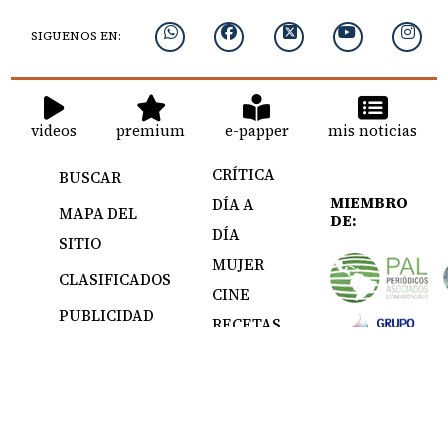
SIGUENOS EN:
videos
premium
e-papper
mis noticias
CRÍTICA
BUSCAR
MIEMBRO
DÍA A
MAPA DEL
DE:
DÍA
SITIO
MUJER
CLASIFICADOS
CINE
PUBLICIDAD
RECETAS
GRUPO EPASA
IMPRESOS
Todos los derechos reservados Editora Panamá América S.A. - Ciudad de
Panamá - Panamá 2026.
Prohibida su reproducción total o parcial, sin autorización escrita de su
titular.