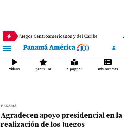
 Juegos Centroamericanos y del Caribe
Anuncian de
videos
premium
e-papper
mis noticias
PANAMÁ
Agradecen apoyo presidencial en la
realización de los Juegos