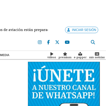
viación están preparados para ejercer la docencia
A
INICIAR SESIÓN
IMEDIA
videos
premium
e-papper
mis noticias