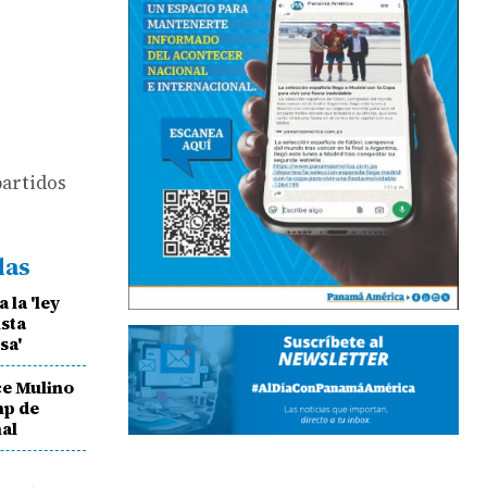
partidos
das
 la 'ley
ista
sa'
ice Mulino
mp de
nal