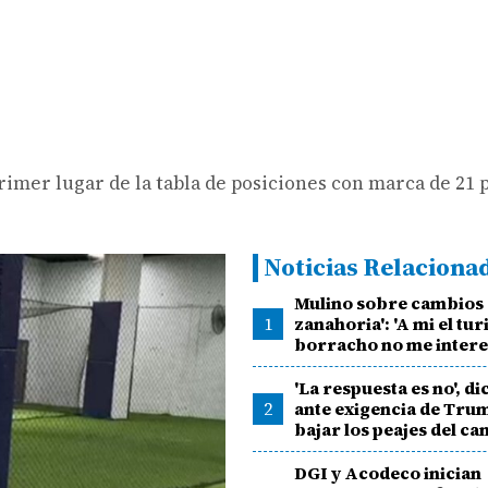
rimer lugar de la tabla de posiciones con marca de 21 
Noticias Relaciona
Mulino sobre cambios a
1
zanahoria': 'A mi el tur
borracho no me intere
'La respuesta es no', d
2
ante exigencia de Tru
bajar los peajes del ca
DGI y Acodeco inician