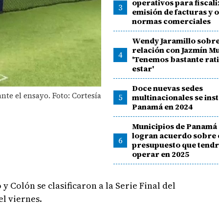
operativos para fiscali
3
emisión de facturas y 
normas comerciales
Wendy Jaramillo sobre
relación con Jazmín M
4
'Tenemos bastante rati
estar'
Doce nuevas sedes
nte el ensayo. Foto: Cortesía
5
multinacionales se ins
Panamá en 2024
Municipios de Panamá
logran acuerdo sobre 
6
presupuesto que tend
operar en 2025
y Colón se clasificaron a la Serie Final del
l viernes.