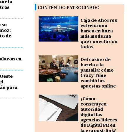
zar la
otras
CONTENIDO PATROCINADO
Caja de Ahorros
 su
estrena una
uñoz:
banca en línea
to de
más moderna
que conecta con
todos
talaron en
Del casino de
barrio a la
pantalla: cómo
Crazy Time
 Oeste
cambió las
el
apuestas online
rán para
¿Cómo
construyen
autoridad
digital las
agencias líderes
de Digital PR en
la era post-link?