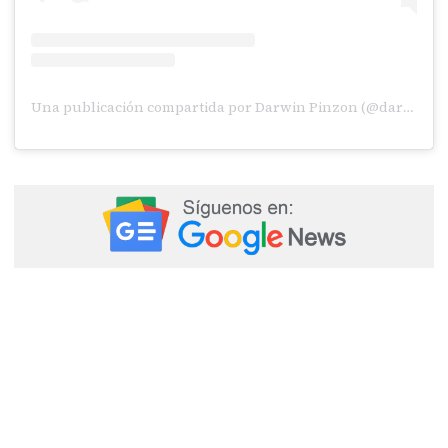
Una publicación compartida por Darwin Pinzon (@darwinpinzon10)