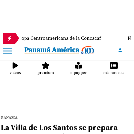
 Copa Centroamericana de la Concacaf
Nathalee Ar
videos
premium
e-papper
mis noticias
PANAMÁ
La Villa de Los Santos se prepara