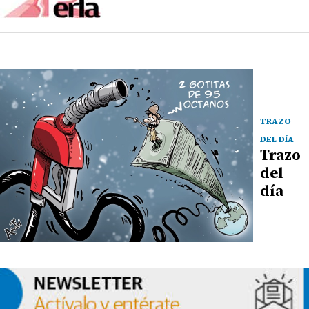
TRAZO
DEL DÍA
Trazo
del
día