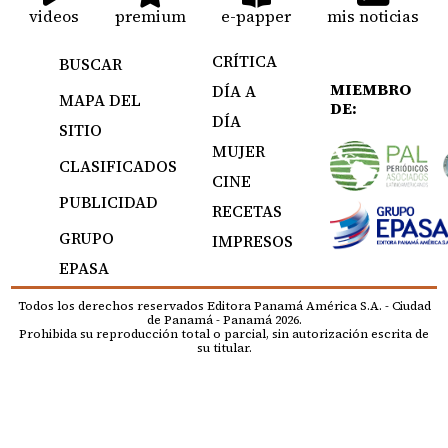
videos
premium
e-papper
mis noticias
CRÍTICA
BUSCAR
MIEMBRO
DÍA A
MAPA DEL
DE:
DÍA
SITIO
MUJER
CLASIFICADOS
CINE
PUBLICIDAD
RECETAS
GRUPO
IMPRESOS
EPASA
Todos los derechos reservados Editora Panamá América S.A. - Ciudad
de Panamá - Panamá 2026.
Prohibida su reproducción total o parcial, sin autorización escrita de
su titular.