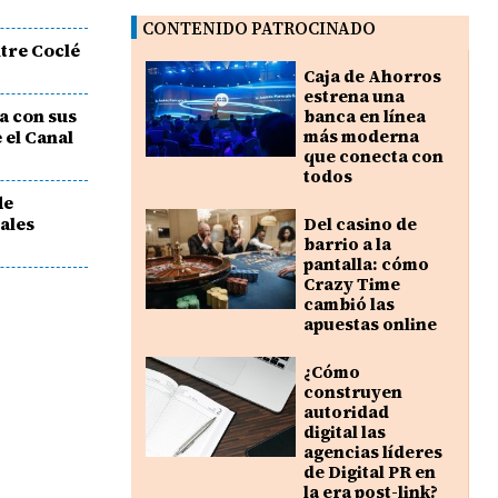
CONTENIDO PATROCINADO
ntre Coclé
Caja de Ahorros
estrena una
a con sus
banca en línea
 el Canal
más moderna
que conecta con
todos
de
vales
Del casino de
barrio a la
pantalla: cómo
Crazy Time
cambió las
apuestas online
¿Cómo
construyen
autoridad
digital las
agencias líderes
de Digital PR en
la era post-link?