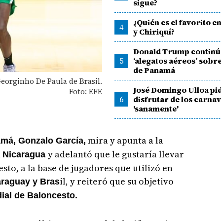
sigue?
¿Quién es el favorito e
4
y Chiriquí?
Donald Trump continú
5
‘alegatos aéreos’ sobre
de Panamá
Georginho De Paula de Brasil.
José Domingo Ulloa pi
Foto: EFE
6
disfrutar de los carna
'sanamente'
mira y apunta a la
má, Gonzalo García,
n
y adelantó que le gustaría llevar
Nicaragua
sto, a la base de jugadores que utilizó en
il, y reiteró que su objetivo
raguay y Bras
al de Baloncesto.