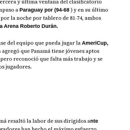
tercera y última ventana del clasificatorio
mpuso a
) y en su último
Paraguay por (94-68
 por la noche por tablero de 81-74, ambos
a Arena Roberto Durán.
ase del equipo que pueda jugar la
AmeriCup,
ien agregó que Panamá tiene jóvenes aptos
pero reconoció que falta más trabajo y se
os jugadores.
má resaltó la labor de sus dirigidos a
nte
jugadores han hecho el máximo esfuerzo,