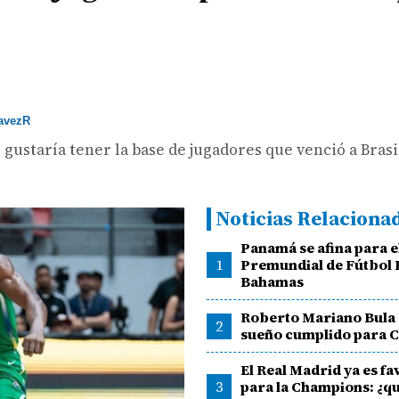
avezR
gustaría tener la base de jugadores que venció a Brasil
Noticias Relaciona
Panamá se afina para e
1
Premundial de Fútbol 
Bahamas
Roberto Mariano Bula 
2
sueño cumplido para 
El Real Madrid ya es fa
3
para la Champions: ¿qu