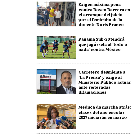
Exigen máxima pena
contra Bosco Barrera en
el arranque del juicio
por el femicidio de la
docente Doris Franco
Panamá Sub-20 tendrá
que jugársela al 'todo o
nada' contra México
Carretero desmiente a
'La Prensa' y exige al
Ministerio Público actuar
ante reiteradas
difamaciones
Meduca da marcha atrás:
clases del año escolar
2027 iniciarán en marzo