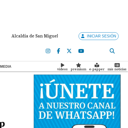
caldía de San Miguelito recorta hasta el 80% del presupuesto
INICIAR SESIÓN
IMEDIA
videos
premium
e-papper
mis noticias
up