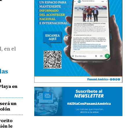
, en el
das
l
Playa en
será un
Colón
vorito
ién le