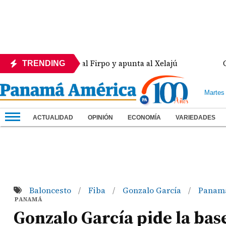
 con lo justo al Firpo y apunta al Xelajú
Gianna W
TRENDING
Martes
ACTUALIDAD
OPINIÓN
ECONOMÍA
VARIEDADES
Baloncesto
Fiba
Gonzalo García
Panam
/
/
/
PANAMÁ
Gonzalo García pide la ba