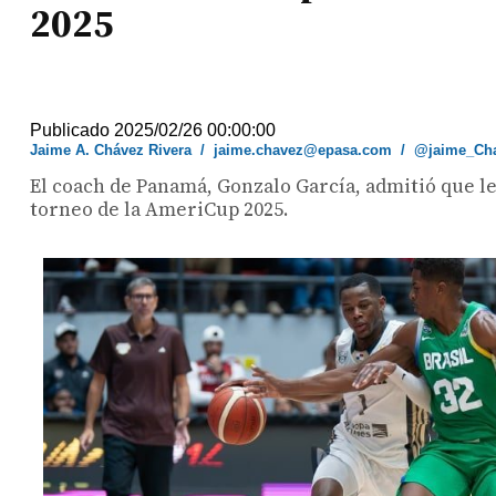
2025
Publicado 2025/02/26 00:00:00
Jaime A. Chávez Rivera
/
jaime.chavez@epasa.com
/
@jaime_Ch
El coach de Panamá, Gonzalo García, admitió que le 
torneo de la AmeriCup 2025.