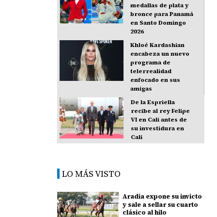
medallas de plata y
bronce para Panamá
en Santo Domingo
2026
Khloé Kardashian
encabeza un nuevo
programa de
telerrealidad
enfocado en sus
amigas
De la Espriella
recibe al rey Felipe
VI en Cali antes de
su investidura en
Cali
LO MÁS VISTO
Aradia expone su invicto
y sale a sellar su cuarto
clásico al hilo