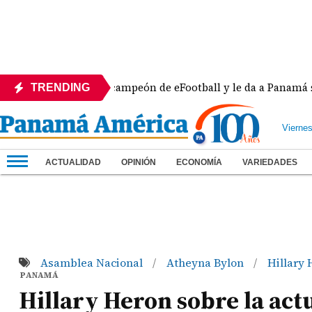
ora se corona campeón de eFootball y le da a Panamá su sext
TRENDING
Vierne
ACTUALIDAD
OPINIÓN
ECONOMÍA
VARIEDADES
Asamblea Nacional
Atheyna Bylon
Hillary
/
/
PANAMÁ
Hillary Heron sobre la act