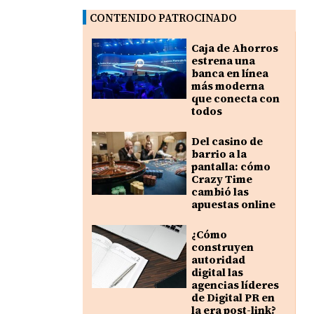
CONTENIDO PATROCINADO
Caja de Ahorros
estrena una
banca en línea
más moderna
que conecta con
todos
Del casino de
barrio a la
pantalla: cómo
Crazy Time
cambió las
apuestas online
¿Cómo
construyen
autoridad
digital las
agencias líderes
de Digital PR en
la era post-link?