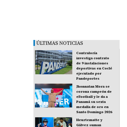
ÚLTIMAS NOTICIAS
Contraloría
investiga contrato
de 9 instalaciones
deportivas en Coclé
ejecutado por
Pandeportes
Jhonnatan Mora se
corona campeón de
eFootball y le da a
Panamá su sexta
medalla de oro en
Santo Domingo 2026
Heurtematte y
Gálvez suman