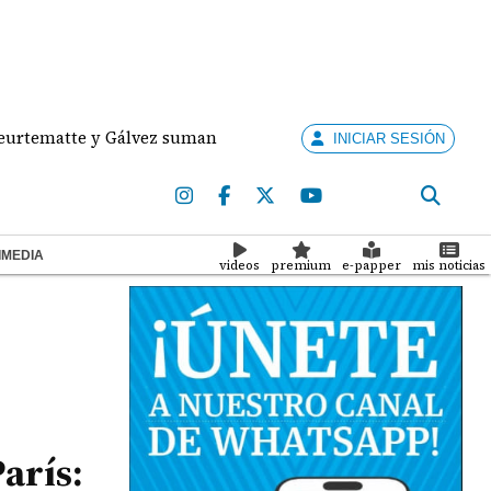
tte y Gálvez suman medallas de plata y bronce para Panamá
INICIAR SESIÓN
IMEDIA
videos
premium
e-papper
mis noticias
arís: