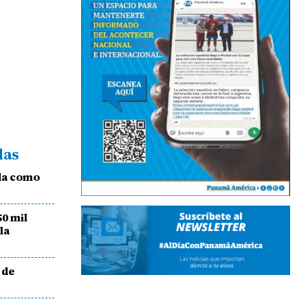
das
da como
50 mil
la
 de