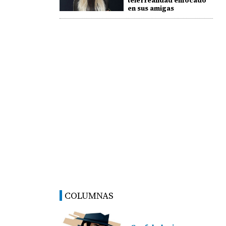
telerrealidad enfocado
en sus amigas
COLUMNAS