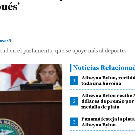
pués’
avezR
itud en el parlamento, que se apoye más al deporte.
Noticias Relaciona
Atheyna Bylon, recibi
1
toda una heroína
Atheyna Bylon recibe 
2
dólares de premio por 
medalla de plata
Panamá festeja la plata
3
Atheyna Bylon