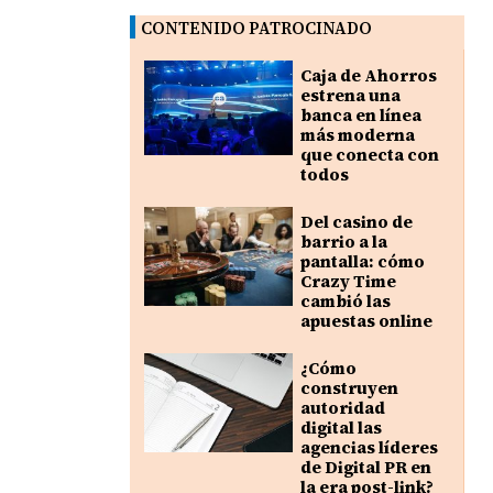
CONTENIDO PATROCINADO
Caja de Ahorros
estrena una
banca en línea
más moderna
que conecta con
todos
Del casino de
barrio a la
pantalla: cómo
Crazy Time
cambió las
apuestas online
¿Cómo
construyen
autoridad
digital las
agencias líderes
de Digital PR en
la era post-link?