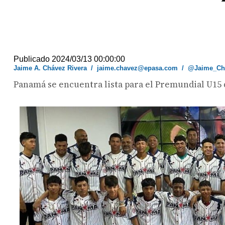
Publicado 2024/03/13 00:00:00
Jaime A. Chávez Rivera
/
jaime.chavez@epasa.com
/
@Jaime_Ch
Panamá se encuentra lista para el Premundial U15 d