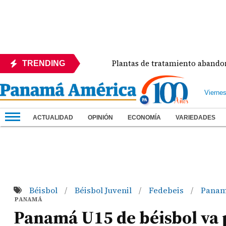
azo del Día
Plantas de tratamiento abandonadas c
TRENDING
Vierne
ACTUALIDAD
OPINIÓN
ECONOMÍA
VARIEDADES
Béisbol
Béisbol Juvenil
Fedebeis
Pana
/
/
/
PANAMÁ
Panamá U15 de béisbol va 