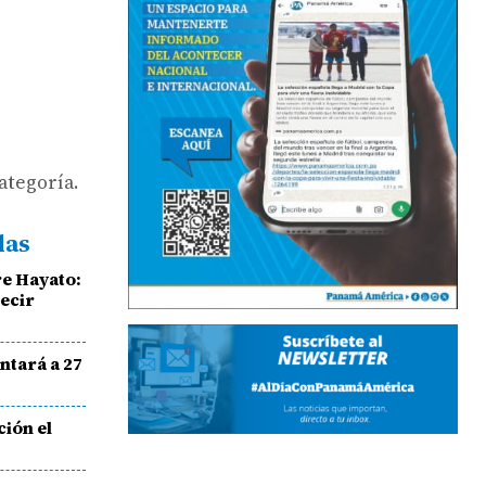
ategoría.
das
e Hayato:
decir
ntará a 27
ción el