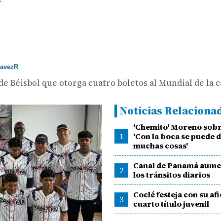
avezR
e Béisbol que otorga cuatro boletos al Mundial de la c
Noticias Relaciona
'Chemito' Moreno sobr
1
'Con la boca se puede 
muchas cosas'
Canal de Panamá aume
2
los tránsitos diarios
Coclé festeja con su afi
3
cuarto título juvenil