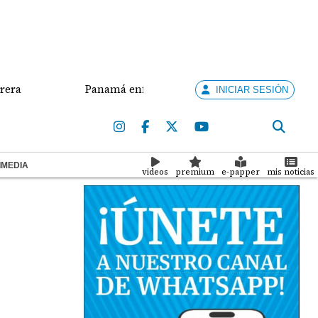
Panamá enfrenta a Nicaragua por el oro en el béisbo
INICIAR SESIÓN
IMEDIA
videos
premium
e-papper
mis noticias