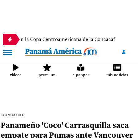
n la Copa Centroamericana de la Concacaf
Nathale
videos
premium
e-papper
mis noticias
CONCACAF
Panameño 'Coco' Carrasquilla saca
empate para Pumas ante Vancouver