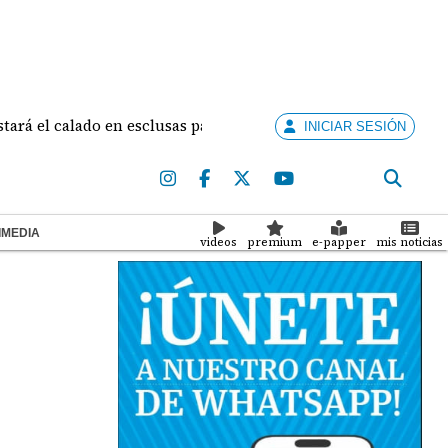
 calado en esclusas para barcos grandes sin recortar tránsitos
INICIAR SESIÓN
IMEDIA
videos
premium
e-papper
mis noticias