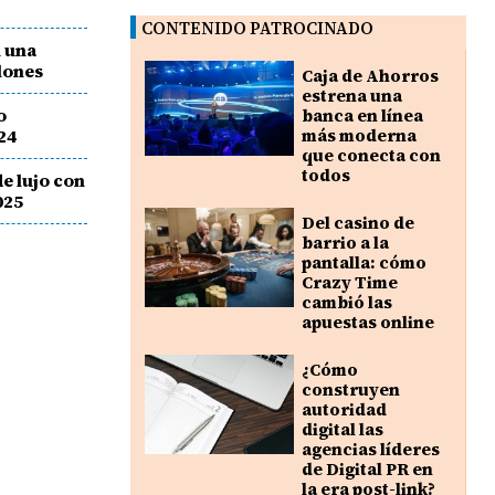
CONTENIDO PATROCINADO
 una
llones
Caja de Ahorros
estrena una
o
banca en línea
24
más moderna
que conecta con
todos
e lujo con
025
Del casino de
barrio a la
pantalla: cómo
Crazy Time
cambió las
apuestas online
¿Cómo
construyen
autoridad
digital las
agencias líderes
de Digital PR en
la era post-link?