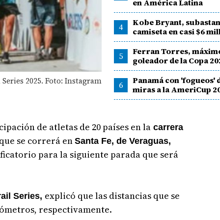
en América Latina
Kobe Bryant, subastan
4
camiseta en casi $6 mi
Ferran Torres, máxim
5
goleador de la Copa 20
Panamá con 'fogueos' d
 Series 2025. Foto: Instagram
6
miras a la AmeriCup 2
cipación de atletas de 20 países en la
carrera
 que se correrá en
Santa Fe, de Veraguas,
sificatorio para la siguiente parada que será
explicó que las distancias que se
ail Series,
ilómetros, respectivamente.