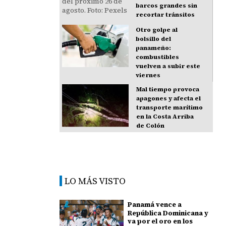
barcos grandes sin
recortar tránsitos
Otro golpe al
bolsillo del
panameño:
combustibles
vuelven a subir este
viernes
Mal tiempo provoca
apagones y afecta el
transporte marítimo
en la Costa Arriba
de Colón
LO MÁS VISTO
Panamá vence a
República Dominicana y
va por el oro en los