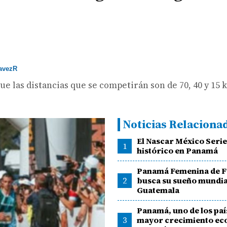
avezR
ue las distancias que se competirán son de 70, 40 y 15 
Noticias Relaciona
El Nascar México Serie
1
histórico en Panamá
Panamá Femenina de F
2
busca su sueño mundia
Guatemala
Panamá, uno de los paí
3
mayor crecimiento e