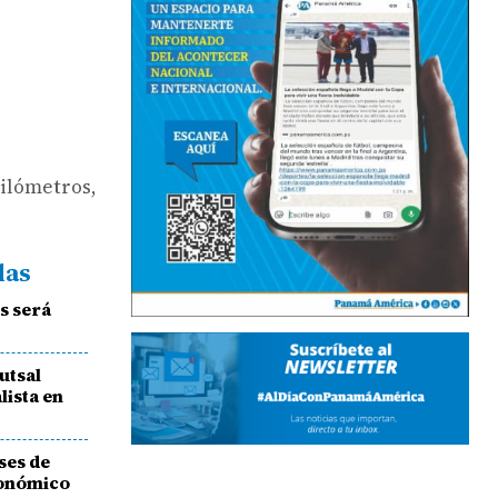
kilómetros,
das
s será
utsal
lista en
ses de
conómico