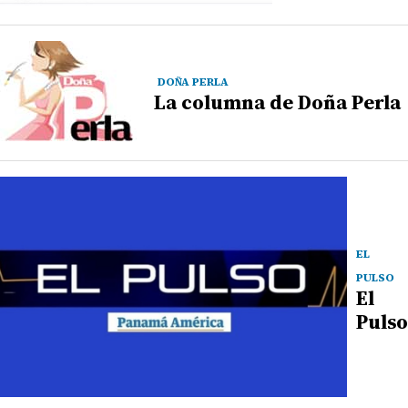
DOÑA PERLA
La columna de Doña Perla
EL
PULSO
El
Pulso