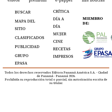
videos
premium
e-papper
mis noticias
CRÍTICA
BUSCAR
MIEMBRO
DÍA A
MAPA DEL
DE:
DÍA
SITIO
MUJER
CLASIFICADOS
CINE
PUBLICIDAD
RECETAS
GRUPO
IMPRESOS
EPASA
Todos los derechos reservados Editora Panamá América S.A. - Ciudad
de Panamá - Panamá 2026.
Prohibida su reproducción total o parcial, sin autorización escrita de
su titular.