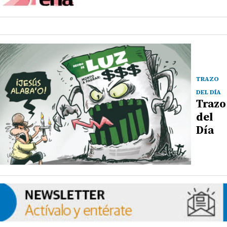
TRAZO
DEL DÍA
Trazo
del
Día