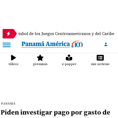
ol de los Juegos Centroamericanos y del Caribe
Do
videos
premium
e-papper
mis noticias
PANAMÁ
Piden investigar pago por gasto de