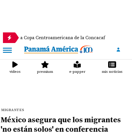
a Copa Centroamericana de la Concacaf
Nathalee 
videos
premium
e-papper
mis noticias
MIGRANTES
México asegura que los migrantes
'no están solos' en conferencia