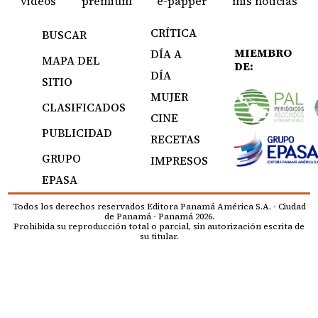
videos
premium
e-papper
mis noticias
CRÍTICA
BUSCAR
MIEMBRO
DÍA A
MAPA DEL
DE:
DÍA
SITIO
MUJER
CLASIFICADOS
CINE
PUBLICIDAD
RECETAS
GRUPO
IMPRESOS
EPASA
Todos los derechos reservados Editora Panamá América S.A. - Ciudad
de Panamá - Panamá 2026.
Prohibida su reproducción total o parcial, sin autorización escrita de
su titular.