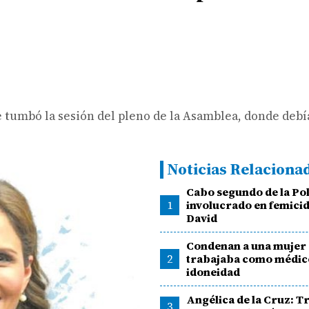
e tumbó la sesión del pleno de la Asamblea, donde debí
Noticias Relaciona
Cabo segundo de la Pol
1
involucrado en femicid
David
Condenan a una mujer
2
trabajaba como médic
idoneidad
Angélica de la Cruz: T
3