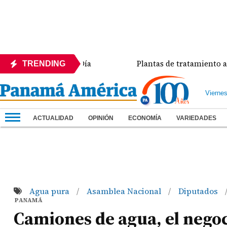
Trazo del Día
Plantas de tratamiento abando
TRENDING
Vierne
ACTUALIDAD
OPINIÓN
ECONOMÍA
VARIEDADES
Agua pura
Asamblea Nacional
Diputados
/
/
PANAMÁ
Camiones de agua, el negoc