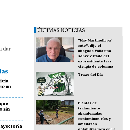
ÚLTIMAS NOTICIAS
"Hay Martinelli pa'
rato", dijo el
a dar
abogado Vallarino
sobre estado del
expresidente tras
cirugía de columna
das
Trazo del Día
icía
io en
 que
Plantas de
o sin
tratamiento
abandonadas
contaminan ríos y
amenazan
rayectoria
potabilizadora en La