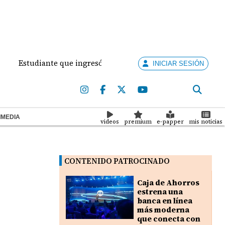
Estudiante que ingresó con un arma de fuego al 'Dolores Mo
INICIAR SESIÓN
IMEDIA
videos
premium
e-papper
mis noticias
CONTENIDO PATROCINADO
Caja de Ahorros
estrena una
banca en línea
más moderna
que conecta con