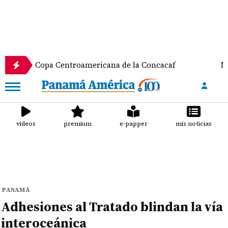
a Copa Centroamericana de la Concacaf
Nathalee A
videos
premium
e-papper
mis noticias
PANAMÁ
Adhesiones al Tratado blindan la vía
interoceánica