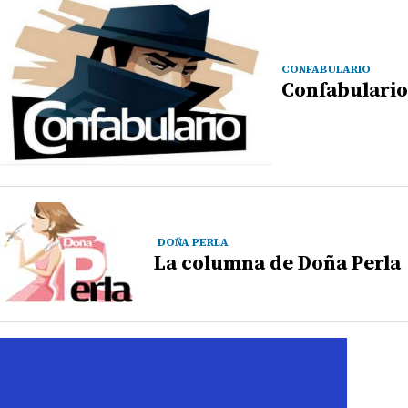
CONFABULARIO
Confabulario
DOÑA PERLA
La columna de Doña Perla