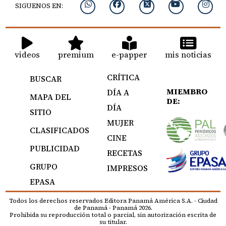
SIGUENOS EN:
videos
premium
e-papper
mis noticias
CRÍTICA
BUSCAR
MIEMBRO
DÍA A
MAPA DEL
DE:
DÍA
SITIO
MUJER
CLASIFICADOS
CINE
PUBLICIDAD
RECETAS
GRUPO
IMPRESOS
EPASA
Todos los derechos reservados Editora Panamá América S.A. - Ciudad
de Panamá - Panamá 2026.
Prohibida su reproducción total o parcial, sin autorización escrita de
su titular.