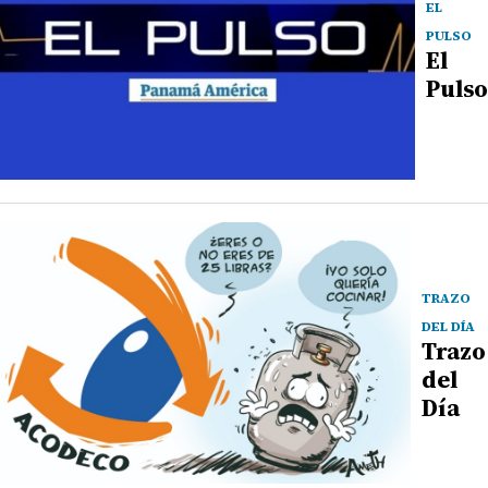
EL
PULSO
El
Pulso
TRAZO
DEL DÍA
Trazo
del
Día