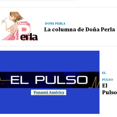
DOÑA PERLA
La columna de Doña Perla
EL
PULSO
El
Pulso