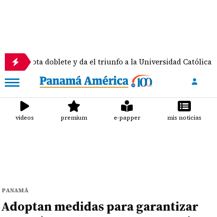
 doblete y da el triunfo a la Universidad Católica
C
videos
premium
e-papper
mis noticias
PANAMÁ
Adoptan medidas para garantizar