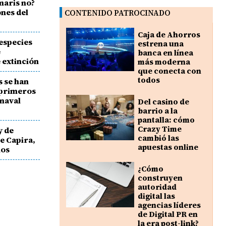
maris no?
ones del
CONTENIDO PATROCINADO
Caja de Ahorros
especies
estrena una
e
banca en línea
 extinción
más moderna
que conecta con
todos
s se han
 primeros
rnaval
Del casino de
barrio a la
pantalla: cómo
Crazy Time
y de
cambió las
e Capira,
apuestas online
los
¿Cómo
construyen
autoridad
digital las
agencias líderes
de Digital PR en
la era post-link?