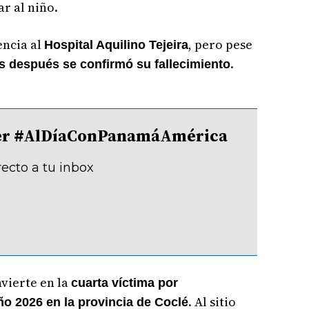
ar al niño.
encia al
, pero pese
Hospital Aquilino Tejeira
.
s después se confirmó su fallecimiento
tter #AlDíaConPanamáAmérica
recto a tu inbox
nvierte en la
cuarta víctima por
. Al sitio
ño 2026 en la provincia de Coclé