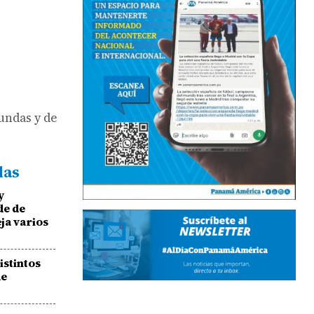
fundas y de
das
y
de de
ja varios
istintos
de