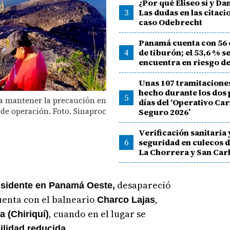
¿Por qué Eliseo sí y Da
3
Las dudas en las citaci
caso Odebrecht
Panamá cuenta con 56 
4
de tiburón; el 53,6 % s
encuentra en riesgo de
Unas 107 tramitacione
hecho durante los dos
5
 a mantener la precaución en
días del ‘Operativo Ca
 de operación. Foto. Sinaproc
Seguro 2026’
Verificación sanitaria 
6
seguridad en culecos d
La Chorrera y San Car
desapareció
esidente en Panamá Oeste,
uenta con el balneario
,
Charco Lajas
, cuando en el lugar se
a (Chiriquí)
.
bilidad reducida