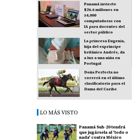
Panamá invierte
$26.6 millones en
54,000
computadoras con
IA para docentes del
sector público
La princesa Eugenia,
hija del expríncipe
británico Andrés, da
a luz a una niña en
Portugal
Doña Perfecta no
correrá en el último
clasificatorio para el
Dama del Caribe
LO MÁS VISTO
Panamá Sub-20 tendrá
que jugársela al 'todo o
nada' contra México