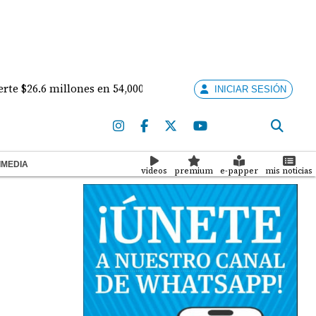
.6 millones en 54,000 computadoras con IA para docentes del 
INICIAR SESIÓN
IMEDIA
videos
premium
e-papper
mis noticias