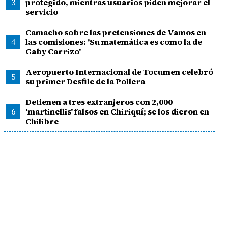
3
protegido, mientras usuarios piden mejorar el
servicio
Camacho sobre las pretensiones de Vamos en
4
las comisiones: 'Su matemática es como la de
Gaby Carrizo'
Aeropuerto Internacional de Tocumen celebró
5
su primer Desfile de la Pollera
Detienen a tres extranjeros con 2,000
6
'martinellis' falsos en Chiriquí; se los dieron en
Chilibre