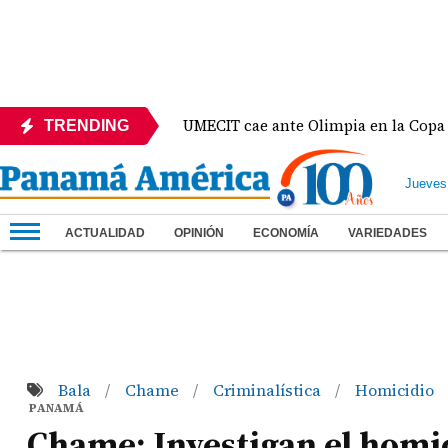
UMECIT cae ante Olimpia en la Copa Centroameri
TRENDING
Jueves
ACTUALIDAD
OPINIÓN
ECONOMÍA
VARIEDADES
Bala
Chame
Criminalística
Homicidio
/
/
/
PANAMÁ
Chame: Investigan el homi