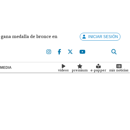
 de bronce en salto largo femenino
José Fajardo a
INICIAR SESIÓN
IMEDIA
videos
premium
e-papper
mis noticias