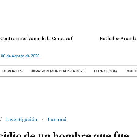
cana de la Concacaf
Nathalee Aranda gana medalla
 06 de Agosto de 2026
DEPORTES
⚽ PASIÓN MUNDIALISTA 2026
TECNOLOGÍA
MULT
Investigación
Panamá
/
/
cidio de un hombre que fue