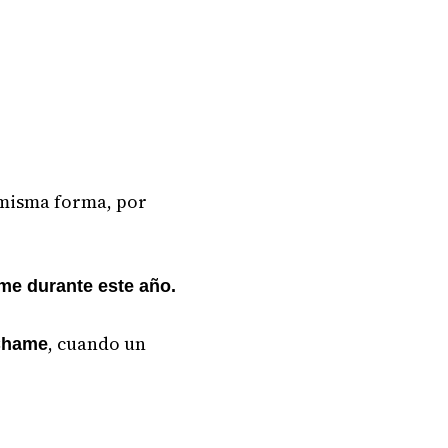
a misma forma, por
me durante este año.
, cuando un
 Chame