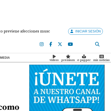
iene afecciones musculares en la mujer?
¡Situació
INICIAR SESIÓN
IMEDIA
videos
premium
e-papper
mis noticias
 como