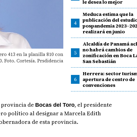
le desea lo mejor
Meduca estima que la
publicación del estudi
4
pospandemia 2023–202
realizará en junio
Alcaldía de Panamá ac
no habrá cambios de
5
o 413 en la planilla 810 con
zonificación en Boca L
. Foto. Cortesía. Prsdidencia
San Sebastián
Herrera: sector turis
6
apertura de centro de
convenciones
a provincia de
, el presidente
Bocas del Toro
ro político al designar a Marcela Edith
obernadora de esta provincia.