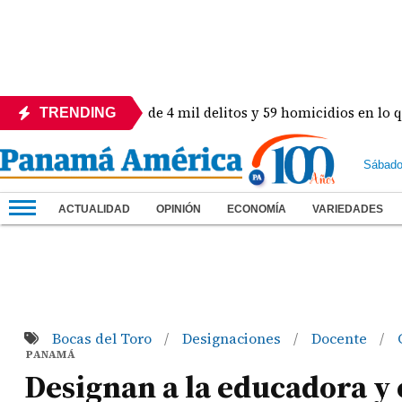
n! Revelan más de 4 mil delitos y 59 homicidios en lo que va d
TRENDING
Sábado
ACTUALIDAD
OPINIÓN
ECONOMÍA
VARIEDADES
Bocas del Toro
Designaciones
Docente
/
/
/
PANAMÁ
Designan a la educadora 