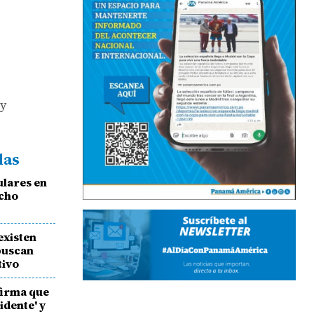
 y
das
lares en
ocho
existen
buscan
tivo
firma que
idente' y