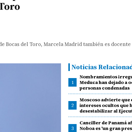
 Toro
 de Bocas del Toro, Marcela Madrid también es docente
Noticias Relaciona
Nombramientos irregu
1
Meduca han dejado a 
personas condenadas
Moscoso advierte que 
2
intereses ocultos que 
desestabilizar al Ejecu
Canciller de Panamá a
3
Noboa es 'un gran pres