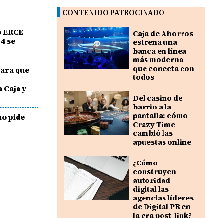
CONTENIDO PATROCINADO
o ERCE
Caja de Ahorros
4 se
estrena una
banca en línea
más moderna
que conecta con
lara que
todos
a Caja y
Del casino de
barrio a la
pantalla: cómo
mo pide
Crazy Time
cambió las
apuestas online
¿Cómo
construyen
autoridad
digital las
agencias líderes
de Digital PR en
la era post-link?