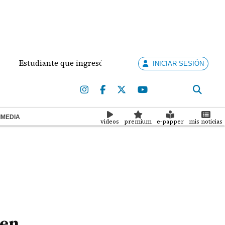
nte que ingresó con un arma de fuego al 'Dolores Moscote' pe
INICIAR SESIÓN
IMEDIA
videos
premium
e-papper
mis noticias
 en