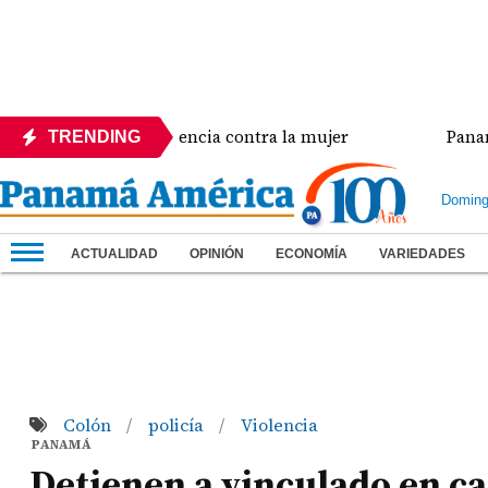
is de violencia contra la mujer
Panamá amplía efu
TRENDING
Doming
ACTUALIDAD
OPINIÓN
ECONOMÍA
VARIEDADES
Colón
policía
Violencia
/
/
PANAMÁ
Detienen a vinculado en c