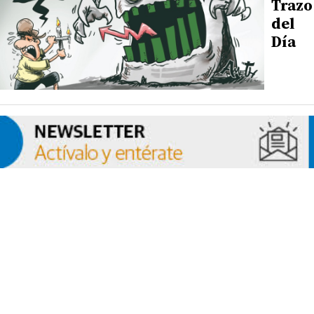
Trazo
del
Día