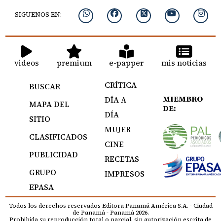
SIGUENOS EN:
videos
premium
e-papper
mis noticias
CRÍTICA
BUSCAR
MIEMBRO
DÍA A
MAPA DEL
DE:
DÍA
SITIO
MUJER
CLASIFICADOS
CINE
PUBLICIDAD
RECETAS
GRUPO
IMPRESOS
EPASA
Todos los derechos reservados Editora Panamá América S.A. - Ciudad
de Panamá - Panamá 2026.
Prohibida su reproducción total o parcial, sin autorización escrita de