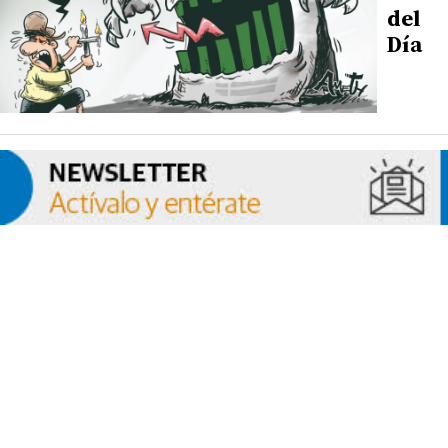
del
Día