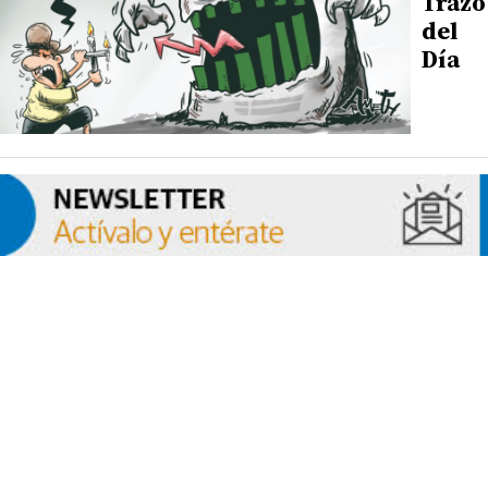
Trazo
del
Día