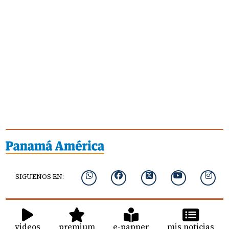
SIGUENOS EN:
videos
premium
e-papper
mis noticias