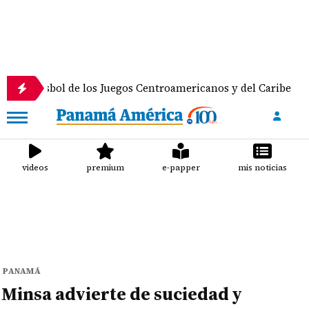
 de los Juegos Centroamericanos y del Caribe
Dobl
videos
premium
e-papper
mis noticias
PANAMÁ
Minsa advierte de suciedad y