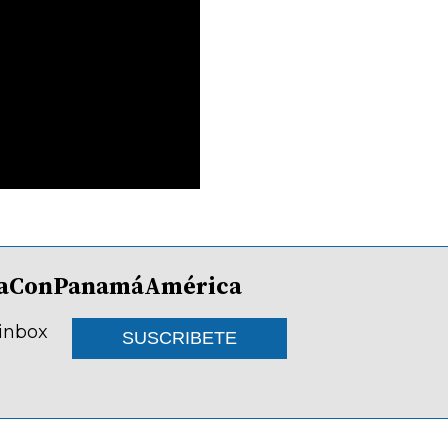
lDíaConPanamáAmérica
 inbox
SUSCRIBETE