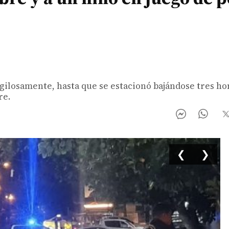
/
sigilosamente, hasta que se estacionó bajándose tres h
re.
❮
❯