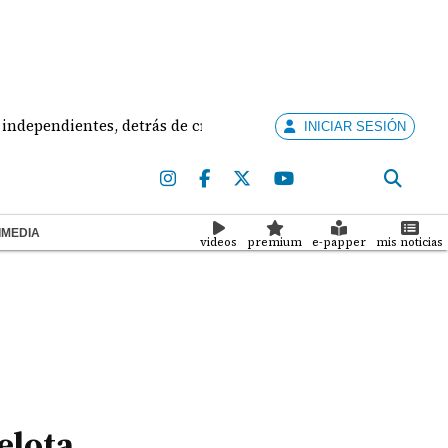
dientes, detrás de creación de partidos
Bajo la l
INICIAR SESIÓN
IMEDIA
videos
premium
e-papper
mis noticias
elota