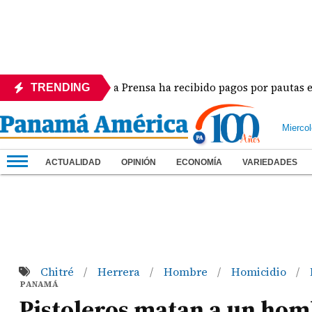
ra
La Prensa ha recibido pagos por pautas en dife
TRENDING
Mierco
ACTUALIDAD
OPINIÓN
ECONOMÍA
VARIEDADES
Chitré
Herrera
Hombre
Homicidio
/
/
/
/
PANAMÁ
Pistoleros matan a un homb