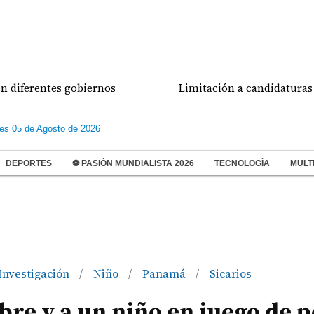
rentes gobiernos
Limitación a candidaturas indepen
les 05 de Agosto de 2026
DEPORTES
⚽ PASIÓN MUNDIALISTA 2026
TECNOLOGÍA
MULT
Investigación
Niño
Panamá
Sicarios
/
/
/
re y a un niño en juego de p