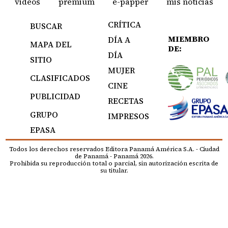
videos
premium
e-papper
mis noticias
CRÍTICA
BUSCAR
MIEMBRO
DÍA A
MAPA DEL
DE:
DÍA
SITIO
MUJER
CLASIFICADOS
CINE
PUBLICIDAD
RECETAS
GRUPO
IMPRESOS
EPASA
Todos los derechos reservados Editora Panamá América S.A. - Ciudad
de Panamá - Panamá 2026.
Prohibida su reproducción total o parcial, sin autorización escrita de
su titular.