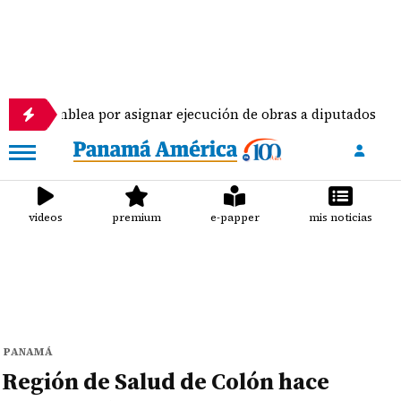
 por asignar ejecución de obras a diputados
Pilo
videos
premium
e-papper
mis noticias
PANAMÁ
Región de Salud de Colón hace