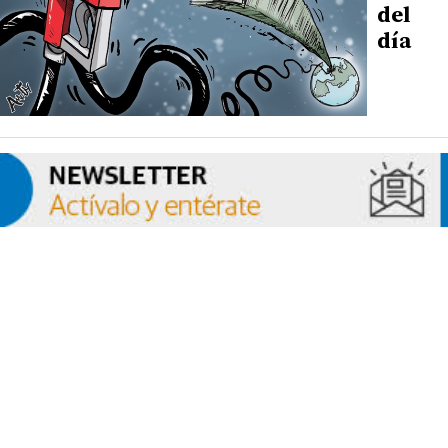
del
día