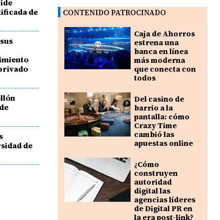
pide
tificada de
CONTENIDO PATROCINADO
Caja de Ahorros
 sus
estrena una
:
banca en línea
imiento
más moderna
 privado
que conecta con
todos
llón
Del casino de
 de
barrio a la
pantalla: cómo
Crazy Time
cambió las
s
apuestas online
rsidad de
¿Cómo
construyen
autoridad
digital las
agencias líderes
de Digital PR en
la era post-link?