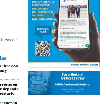
líneas de
das
 Libre con
as y
rreras en
te depende
uestario
r acuerdo