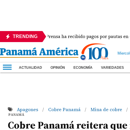
a
La Prensa ha recibido pagos por pautas en difere
TRENDING
Mierco
ACTUALIDAD
OPINIÓN
ECONOMÍA
VARIEDADES
Apagones
Cobre Panamá
Mina de cobre
/
/
/
PANAMÁ
Cobre Panamá reitera que n