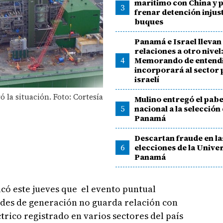
marítimo con China y 
3
frenar detención injus
buques
Panamá e Israel llevan
relaciones a otro nivel
4
Memorando de entend
incorporará al sector
israelí
 la situación. Foto: Cortesía
Mulino entregó el pabe
5
nacional a la selección
Panamá
Descartan fraude en la
6
elecciones de la Unive
Panamá
ó este jueves que el evento puntual
des de generación no guarda relación con
ctrico registrado en varios sectores del país